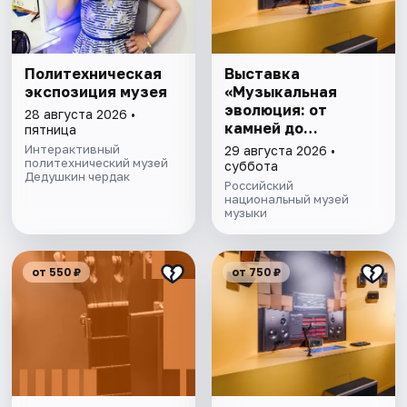
Политехническая
Выставка
экспозиция музея
«Музыкальная
эволюция: от
28 августа 2026 •
камней до
пятница
нейросети»
Интерактивный
29 августа 2026 •
политехнический музей
суббота
Дедушкин чердак
Российский
национальный музей
музыки
от 550 ₽
от 750 ₽