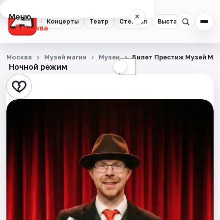
Меню
×
Концерты
Театр
Стендап
Выставки
Квест
Москва
Концерты
Москва
Музей магии
Музеи
Билет Престиж Музей Ма
Ночной режим
☀
☾
Театр
Стендап
Выставки
Квесты
Экскурсии
Спорт
События