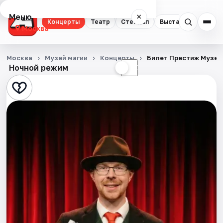
Меню
×
Концерты
Театр
Стендап
Выставки
Квест
Москва
Концерты
Москва
Музей магии
Концерты
Билет Престиж Музей
Ночной режим
☀
☾
Театр
Стендап
Выставки
Квесты
Экскурсии
Спорт
События