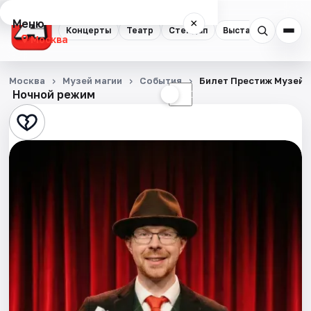
Меню
×
Концерты
Театр
Стендап
Выставки
Квест
Москва
Концерты
Москва
Музей магии
События
Билет Престиж Музей 
Ночной режим
☀
☾
Театр
Стендап
Выставки
Квесты
Экскурсии
Спорт
События