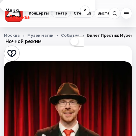
Меню
×
Концерты
Театр
Стендап
Выставки
Квест
Москва
Концерты
Москва
Музей магии
События
Билет Престиж Музей 
Ночной режим
☀
☾
Театр
Стендап
Выставки
Квесты
Экскурсии
Спорт
События