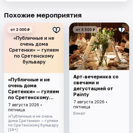
Похожие мероприятия
от 2 000 ₽
от 5 500 ₽
«Публичные и не
очень дома
Сретенки» — гуляем
по Сретенскому
бульвару
Арт-вечеринка со
«Публичные и не
свечами и
очень дома
дегустацией от
Сретенки» — гуляем
Painty
по Сретенскому
7 августа 2026 •
бульвару
7 августа 2026 •
пятница
пятница
Бокал
«Публичные и не очень
дома Сретенки» — гуляем
по Сретенскому бульвару
(18+)