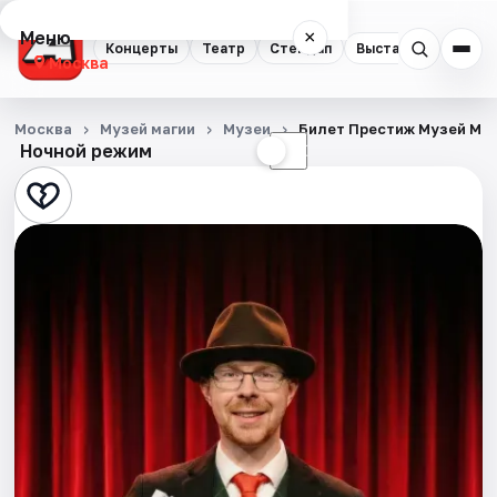
Меню
×
Концерты
Театр
Стендап
Выставки
Квест
Москва
Концерты
Москва
Музей магии
Музеи
Билет Престиж Музей Ма
Ночной режим
☀
☾
Театр
Стендап
Выставки
Квесты
Экскурсии
Спорт
События