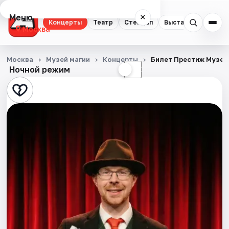
Меню
×
Концерты
Театр
Стендап
Выставки
Квест
Москва
Концерты
Москва
Музей магии
Концерты
Билет Престиж Музей
Ночной режим
☀
☾
Театр
Стендап
Выставки
Квесты
Экскурсии
Спорт
События