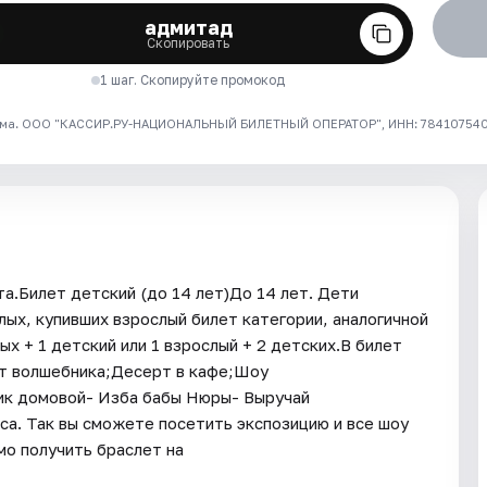
адмитад
Скопировать
1 шаг. Скопируйте промокод
ма. ООО "КАССИР.РУ-НАЦИОНАЛЬНЫЙ БИЛЕТНЫЙ ОПЕРАТОР", ИНН: 7841075409
а.Билет детский (до 14 лет)До 14 лет. Дети
ых, купивших взрослый билет категории, аналогичной
х + 1 детский или 1 взрослый + 2 детских.В билет
т волшебника;Десерт в кафе;Шоу
ик домовой- Изба бабы Нюры- Выручай
са. Так вы сможете посетить экспозицию и все шоу
о получить браслет на