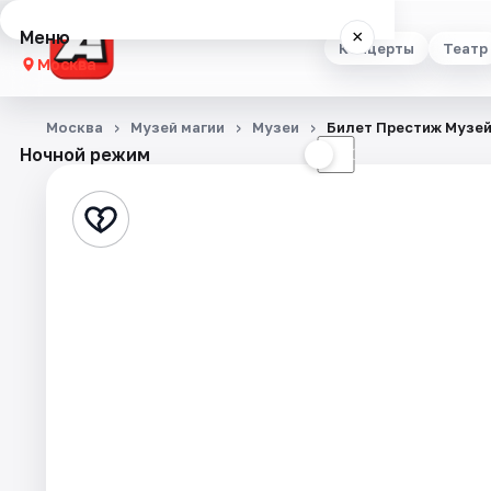
Меню
×
Концерты
Театр
Москва
Концерты
Москва
Музей магии
Музеи
Билет Престиж Музей
Ночной режим
☀
☾
Театр
Стендап
Выставки
Квесты
Экскурсии
Спорт
События