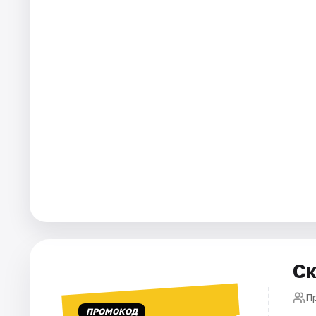
Города
Площадки
Артисты
Рейтинги
Ск
П
ПРОМОКОД