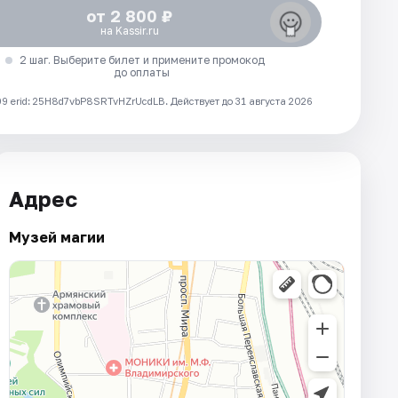
от 2 800 ₽
на Kassir.ru
2 шаг. Выберите билет и примените промокод
до оплаты
 erid: 25H8d7vbP8SRTvHZrUcdLB.
Действует до 31 августа 2026
Адрес
Музей магии