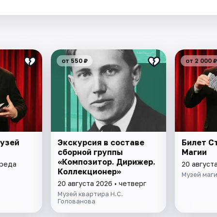
.
от 550 ₽
от 2 000 ₽
Музей
Экскурсия в составе
Билет С
сборной группы
Магии
«Композитор. Дирижер.
среда
20 августа
Коллекционер»
Музей маг
20 августа 2026 • четверг
Музей квартира Н.С.
Голованова