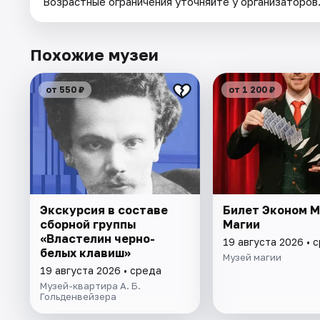
Возрастные ограничения уточняйте у организаторов
Похожие музеи
от 550 ₽
от 1 200 ₽
Экскурсия в составе
Билет Эконом 
сборной группы
Магии
«Властелин черно-
19 августа 2026 • 
белых клавиш»
Музей магии
19 августа 2026 • среда
Музей-квартира А. Б.
Гольденвейзера