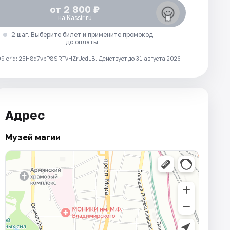
от 2 800 ₽
на Kassir.ru
2 шаг. Выберите билет и примените промокод
до оплаты
 erid: 25H8d7vbP8SRTvHZrUcdLB.
Действует до 31 августа 2026
Адрес
Музей магии