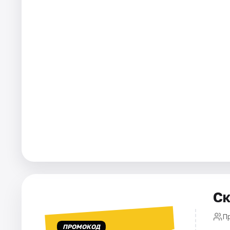
Города
Площадки
Артисты
Рейтинги
Ск
П
ПРОМОКОД