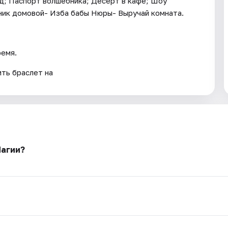
д; Паспорт волшебника; Десерт в кафе; Шоу
ник домовой- Изба бабы Нюры- Выручай комната.
ремя.
ть браслет на
Магии?