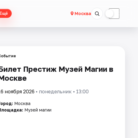
☀
☾
Москва
Ещё
Событие
Билет Престиж Музей Магии в
Москве
16 ноября 2026
• понедельник • 13:00
Город:
Москва
Площадка:
Музей магии