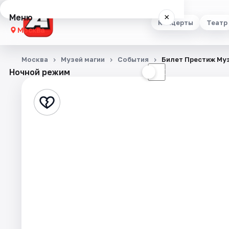
Меню
×
Концерты
Театр
Москва
Концерты
Москва
Музей магии
События
Билет Престиж Му
Ночной режим
☀
☾
Театр
Стендап
Выставки
Квесты
Экскурсии
Спорт
События