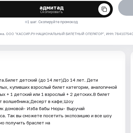
адмитад
Скопировать
1 шаг. Скопируйте промокод
ма. ООО "КАССИР.РУ-НАЦИОНАЛЬНЫЙ БИЛЕТНЫЙ ОПЕРАТОР", ИНН: 7841075409
а.Билет детский (до 14 лет)До 14 лет. Дети
ых, купивших взрослый билет категории, аналогичной
х + 1 детский или 1 взрослый + 2 детских.В билет
т волшебника;Десерт в кафе;Шоу
ик домовой- Изба бабы Нюры- Выручай
са. Так вы сможете посетить экспозицию и все шоу
о получить браслет на