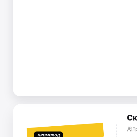
Города
Площадки
Артисты
Рейтинги
Ск
П
ПРОМОКОД