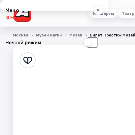
Меню
×
Концерты
Театр
Москва
Концерты
Москва
Музей магии
Музеи
Билет Престиж Музей
Ночной режим
☀
☾
Театр
Стендап
Выставки
Квесты
Экскурсии
Спорт
События