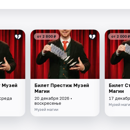
.
от 2 800 ₽
от 2 000 ₽
т Музей
Билет Престиж Музей
Билет С
Магии
Магии
 среда
20 декабря 2026 •
17 декабр
воскресенье
Музей маг
Музей магии