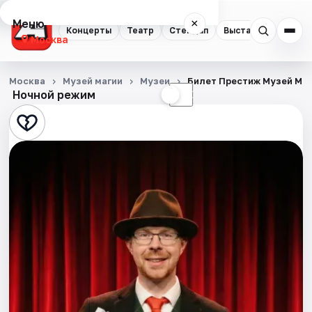
Меню
×
Концерты
Театр
Стендап
Выставки
Квест
Москва
Концерты
Москва
Музей магии
Музеи
Билет Престиж Музей Ма
Ночной режим
☀
☾
Театр
Стендап
Выставки
Квесты
Экскурсии
Спорт
События