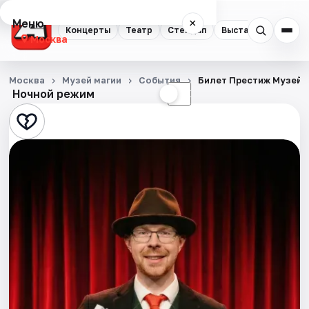
Меню
×
Концерты
Театр
Стендап
Выставки
Квест
Москва
Концерты
Москва
Музей магии
События
Билет Престиж Музей 
Ночной режим
☀
☾
Театр
Стендап
Выставки
Квесты
Экскурсии
Спорт
События