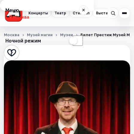
Меню
×
Концерты
Театр
Стендап
Выставки
Квест
Москва
Концерты
Москва
Музей магии
Музеи
Билет Престиж Музей Ма
Ночной режим
☀
☾
Театр
Стендап
Выставки
Квесты
Экскурсии
Спорт
События