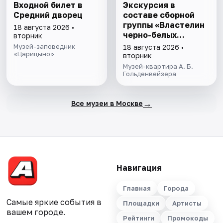
Входной билет в
Экскурсия в
Средний дворец
составе сборной
группы «Властелин
18 августа 2026 •
черно-белых
вторник
клавиш»
Музей-заповедник
18 августа 2026 •
«Царицыно»
вторник
Музей-квартира А. Б.
Гольденвейзера
→
Все музеи в Москве
Навигация
Главная
Города
Самые яркие события в
Площадки
Артисты
вашем городе.
Рейтинги
Промокоды