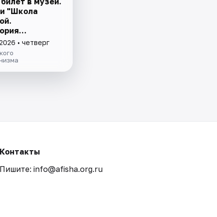
билет в музей.
и "Школа
ой.
ория
зма" и
2026 • четверг
е причуды: от
кого
рской к музею"
низма
Контакты
Пишите: info@afisha.org.ru