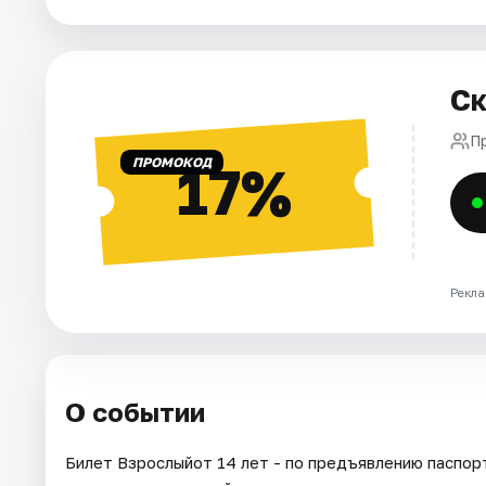
Города
Ск
Площадки
П
Артисты
ПРОМОКОД
17%
Рейтинги
Рекла
О событии
Билет Взрослыйот 14 лет - по предъявлению паспорт