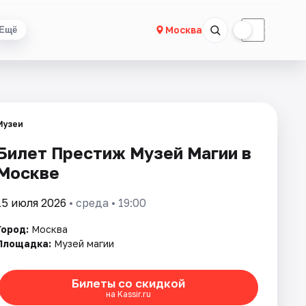
☀
☾
Москва
Ещё
Музеи
Билет Престиж Музей Магии в
Москве
15 июля 2026
• среда • 19:00
Город:
Москва
Площадка:
Музей магии
Билеты со скидкой
на Kassir.ru