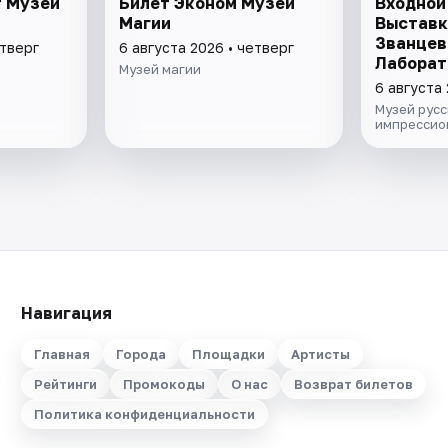
т Музей
Билет Эконом Музей
Входной 
Магии
Выставк
Званцев
етверг
6 августа 2026 • четверг
Лаборат
Музей магии
модерни
6 августа 
"Хрупки
Музей русс
кондите
импрессио
Навигация
Главная
Города
Площадки
Артисты
Рейтинги
Промокоды
О нас
Возврат билетов
Политика конфиденциальности