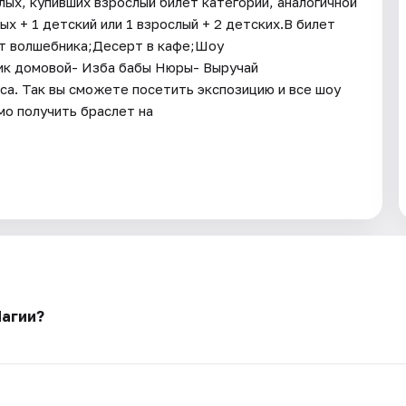
ых, купивших взрослый билет категории, аналогичной
х + 1 детский или 1 взрослый + 2 детских.В билет
т волшебника;Десерт в кафе;Шоу
ик домовой- Изба бабы Нюры- Выручай
са. Так вы сможете посетить экспозицию и все шоу
о получить браслет на
Магии?