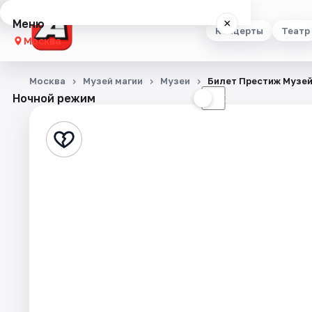
Меню
×
Концерты
Театр
Москва
Концерты
Москва
Музей магии
Музеи
Билет Престиж Музей
Ночной режим
☀
☾
Театр
Стендап
Выставки
Квесты
Экскурсии
Спорт
События