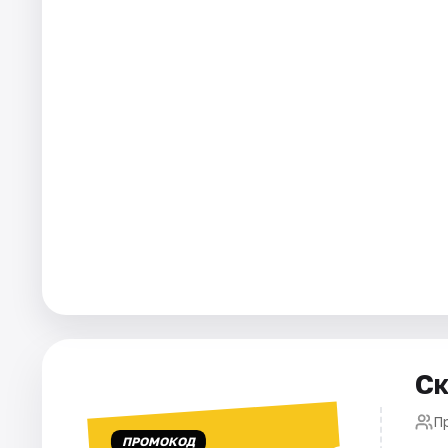
Города
Площадки
Артисты
Рейтинги
Ск
П
ПРОМОКОД