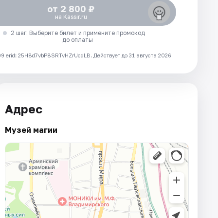
от 2 800 ₽
на Kassir.ru
2 шаг. Выберите билет и примените промокод
до оплаты
 erid: 25H8d7vbP8SRTvHZrUcdLB.
Действует до 31 августа 2026
Адрес
Музей магии