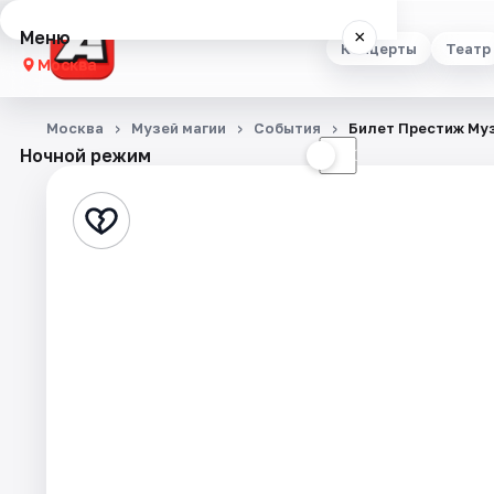
Меню
×
Концерты
Театр
Москва
Концерты
Москва
Музей магии
События
Билет Престиж Му
Ночной режим
☀
☾
Театр
Стендап
Выставки
Квесты
Экскурсии
Спорт
События