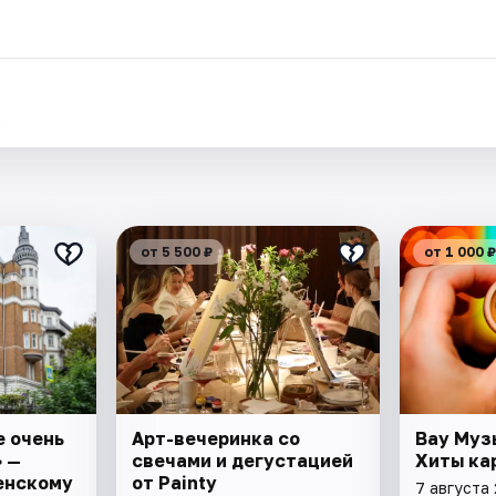
.
от 5 500 ₽
от 1 000 ₽
е очень
Арт-вечеринка со
Вау Муз
 —
свечами и дегустацией
Хиты ка
енскому
от Painty
7 августа 