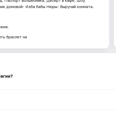
д; Паспорт волшебника; Десерт в кафе; Шоу
ник домовой- Изба бабы Нюры- Выручай комната.
ремя.
ть браслет на
Магии?