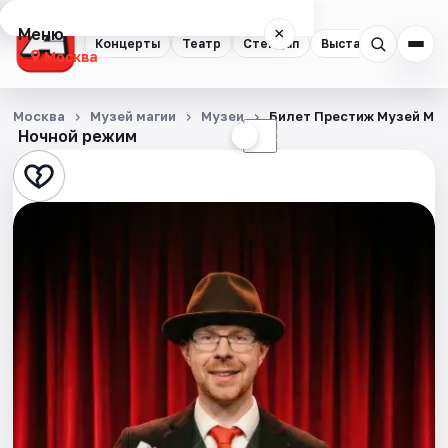
Меню
×
Концерты
Театр
Стендап
Выставки
Квест
Москва
Концерты
Москва
Музей магии
Музеи
Билет Престиж Музей Ма
Ночной режим
☀
☾
Театр
Стендап
Выставки
Квесты
Экскурсии
Спорт
События