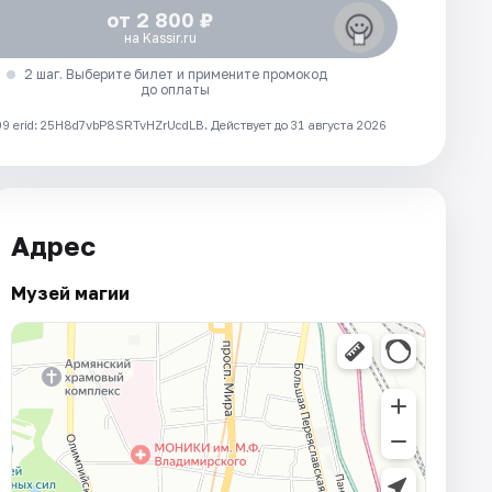
от 2 800 ₽
на Kassir.ru
2 шаг. Выберите билет и примените промокод
до оплаты
 erid: 25H8d7vbP8SRTvHZrUcdLB.
Действует до 31 августа 2026
Адрес
Музей магии