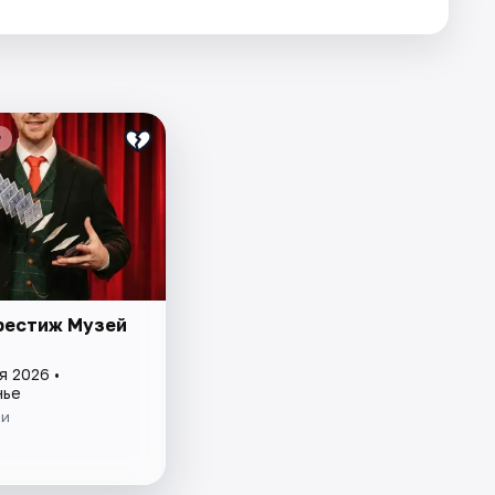
₽
рестиж Музей
я 2026 •
нье
ии