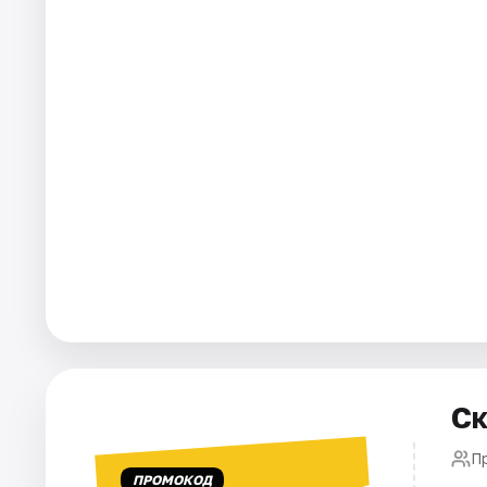
Города
Площадки
Артисты
Рейтинги
Ск
П
ПРОМОКОД