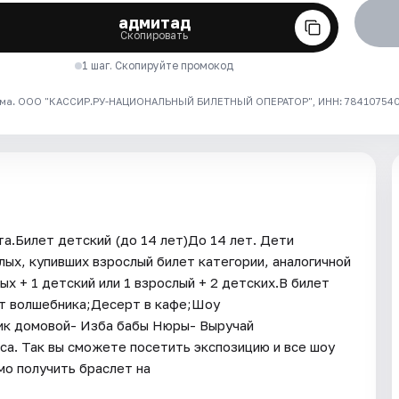
адмитад
Скопировать
1 шаг. Скопируйте промокод
ма. ООО "КАССИР.РУ-НАЦИОНАЛЬНЫЙ БИЛЕТНЫЙ ОПЕРАТОР", ИНН: 7841075409
а.Билет детский (до 14 лет)До 14 лет. Дети
ых, купивших взрослый билет категории, аналогичной
х + 1 детский или 1 взрослый + 2 детских.В билет
т волшебника;Десерт в кафе;Шоу
ик домовой- Изба бабы Нюры- Выручай
са. Так вы сможете посетить экспозицию и все шоу
о получить браслет на