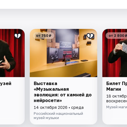
.
от 750 ₽
от 2 800 
Музей
Выставка
Билет П
«Музыкальная
Магии
эволюция: от камней до
18 октябр
нейросети»
воскресе
Музей маг
14 октября 2026 • среда
Российский национальный
музей музыки