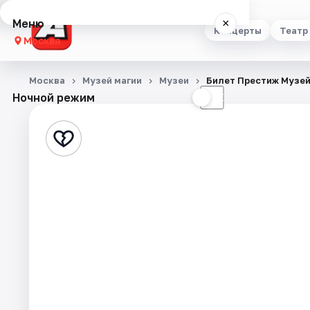
Меню
×
Концерты
Театр
Москва
Концерты
Москва
Музей магии
Музеи
Билет Престиж Музей
Ночной режим
☀
☾
Театр
Стендап
Выставки
Квесты
Экскурсии
Спорт
События