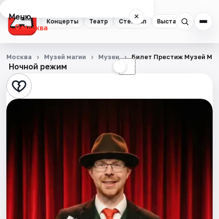
Меню
×
Концерты
Театр
Стендап
Выставки
Квест
Москва
Концерты
Москва
Музей магии
Музеи
Билет Престиж Музей Ма
Ночной режим
☀
☾
Театр
Стендап
Выставки
Квесты
Экскурсии
Спорт
События