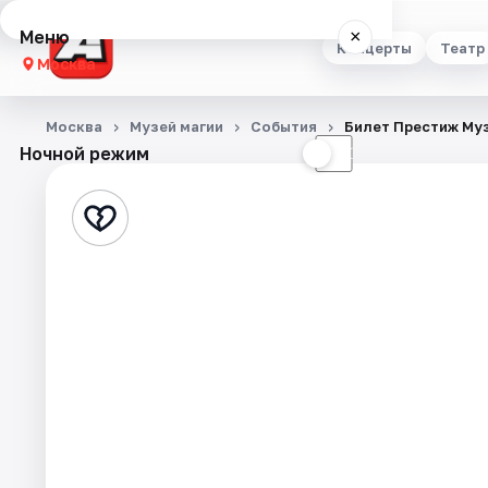
Меню
×
Концерты
Театр
Москва
Концерты
Москва
Музей магии
События
Билет Престиж Му
Ночной режим
☀
☾
Театр
Стендап
Выставки
Квесты
Экскурсии
Спорт
События