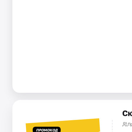
Города
Площадки
Артисты
Рейтинги
Ск
П
ПРОМОКОД