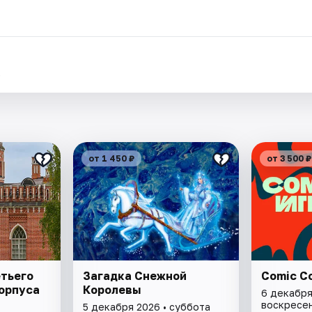
.
от 1 450 ₽
от 3 500 ₽
тьего
Загадка Снежной
Comic C
орпуса
Королевы
6 декабря
воскресе
5 декабря 2026 • суббота