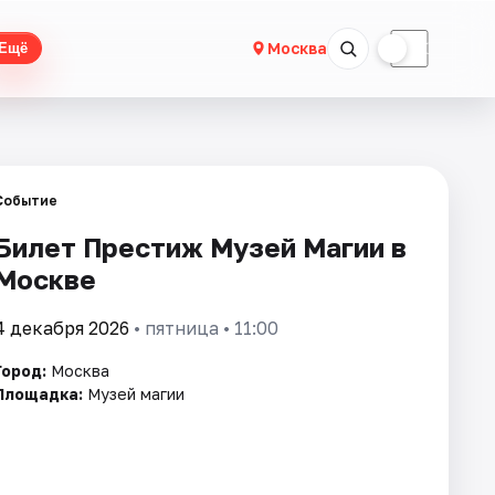
☀
☾
Москва
Ещё
Событие
Билет Престиж Музей Магии в
Москве
4 декабря 2026
• пятница • 11:00
Город:
Москва
Площадка:
Музей магии