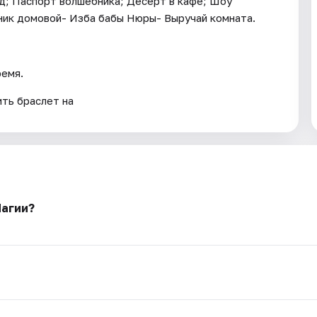
д; Паспорт волшебника; Десерт в кафе; Шоу
ник домовой- Изба бабы Нюры- Выручай комната.
ремя.
ть браслет на
Магии?