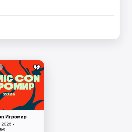
on Игромир
 2026 •
нье