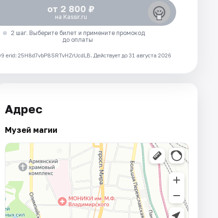
от 2 800 ₽
на Kassir.ru
2 шаг. Выберите билет и примените промокод
до оплаты
 erid: 25H8d7vbP8SRTvHZrUcdLB.
Действует до 31 августа 2026
Адрес
Музей магии