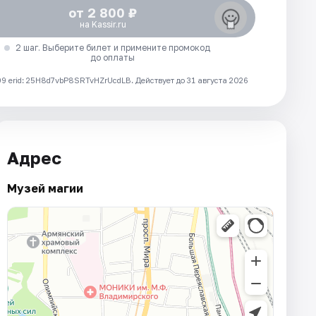
от 2 800 ₽
на Kassir.ru
2 шаг. Выберите билет и примените промокод
до оплаты
 erid: 25H8d7vbP8SRTvHZrUcdLB.
Действует до 31 августа 2026
Адрес
Музей магии