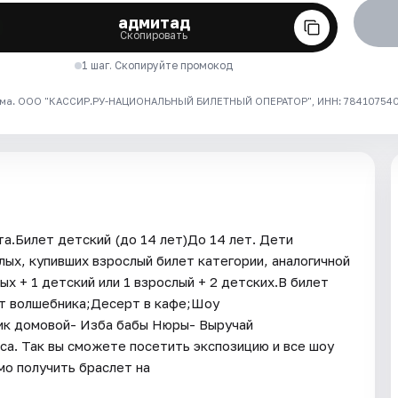
адмитад
Скопировать
1 шаг. Скопируйте промокод
ма. ООО "КАССИР.РУ-НАЦИОНАЛЬНЫЙ БИЛЕТНЫЙ ОПЕРАТОР", ИНН: 7841075409
а.Билет детский (до 14 лет)До 14 лет. Дети
ых, купивших взрослый билет категории, аналогичной
х + 1 детский или 1 взрослый + 2 детских.В билет
т волшебника;Десерт в кафе;Шоу
ик домовой- Изба бабы Нюры- Выручай
са. Так вы сможете посетить экспозицию и все шоу
о получить браслет на