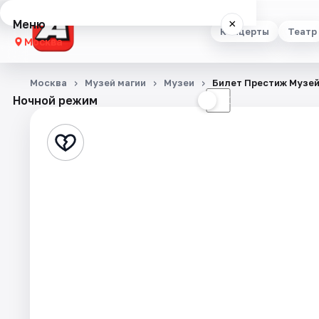
Меню
×
Концерты
Театр
Москва
Концерты
Москва
Музей магии
Музеи
Билет Престиж Музей
Ночной режим
☀
☾
Театр
Стендап
Выставки
Квесты
Экскурсии
Спорт
События