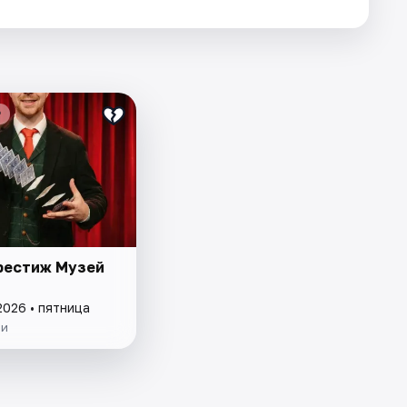
₽
рестиж Музей
2026 • пятница
ии