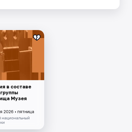
ия в составе
 группы
ища Музея
я 2026 • пятница
й национальный
ыки