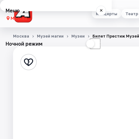
Меню
×
Концерты
Театр
Москва
Концерты
Москва
Музей магии
Музеи
Билет Престиж Музей
Ночной режим
☀
☾
Театр
Стендап
Выставки
Квесты
Экскурсии
Спорт
События