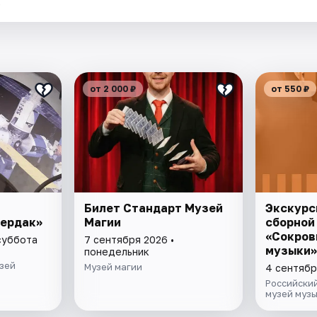
.
от 2 000 ₽
от 550 ₽
Билет Стандарт Музей
Экскурс
чердак»
Магии
сборной
«Сокров
суббота
7 сентября 2026 •
музыки»
понедельник
зей
Музей магии
4 сентябр
Российски
музей муз