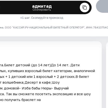
адмитад
Скопировать
1 шаг. Скопируйте промокод
ма. ООО "КАССИР.РУ-НАЦИОНАЛЬНЫЙ БИЛЕТНЫЙ ОПЕРАТОР", ИНН: 7841075409
а.Билет детский (до 14 лет)До 14 лет. Дети
ых, купивших взрослый билет категории, аналогичной
х + 1 детский или 1 взрослый + 2 детских.В билет
т волшебника;Десерт в кафе;Шоу
ик домовой- Изба бабы Нюры- Выручай
са. Так вы сможете посетить экспозицию и все шоу
о получить браслет на