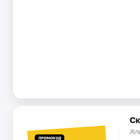
Города
Площадки
Артисты
Рейтинги
Ск
П
ПРОМОКОД