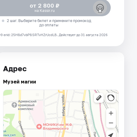
от 2 800 ₽
на Kassir.ru
2 шаг. Выберите билет и примените промокод
до оплаты
 erid: 25H8d7vbP8SRTvHZrUcdLB.
Действует до 31 августа 2026
Адрес
Музей магии