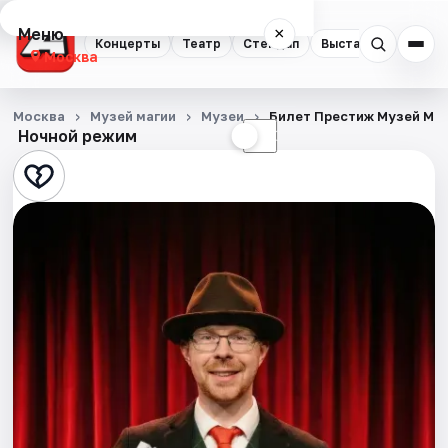
Меню
×
Концерты
Театр
Стендап
Выставки
Квест
Москва
Концерты
Москва
Музей магии
Музеи
Билет Престиж Музей Ма
Ночной режим
☀
☾
Театр
Стендап
Выставки
Квесты
Экскурсии
Спорт
События