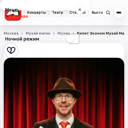
Меню
×
Концерты
Театр
Стендап
Выставки
Квест
Москва
Концерты
Москва
Музей магии
Музеи
Билет Эконом Музей Маг
Ночной режим
☀
☾
Театр
Стендап
Выставки
Квесты
Экскурсии
Спорт
События