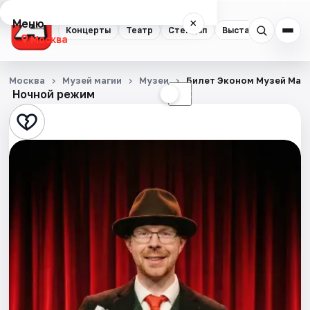
Меню
×
Концерты
Театр
Стендап
Выставки
Квест
Москва
Концерты
Москва
Музей магии
Музеи
Билет Эконом Музей Маг
Ночной режим
☀
☾
Театр
Стендап
Выставки
Квесты
Экскурсии
Спорт
События