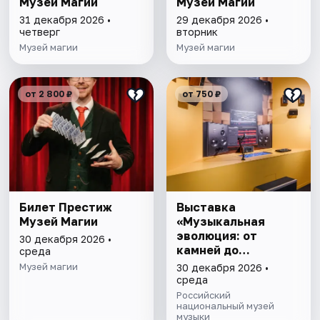
Музей Магии
Музей Магии
31 декабря 2026 •
29 декабря 2026 •
четверг
вторник
Музей магии
Музей магии
от 2 800 ₽
от 750 ₽
Билет Престиж
Выставка
Музей Магии
«Музыкальная
эволюция: от
30 декабря 2026 •
камней до
среда
нейросети»
Музей магии
30 декабря 2026 •
среда
Российский
национальный музей
музыки