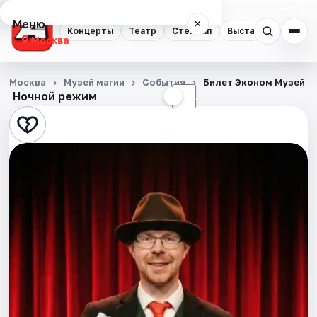
Меню
×
Концерты
Театр
Стендап
Выставки
Квест
Москва
Концерты
Москва
Музей магии
События
Билет Эконом Музей М
Ночной режим
☀
☾
Театр
Стендап
Выставки
Квесты
Экскурсии
Спорт
События