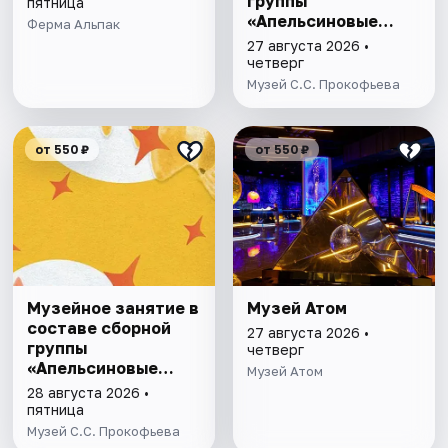
группы
пятница
«Апельсиновые
Ферма Альпак
истории»
27 августа 2026 •
четверг
Музей С.С. Прокофьева
от 550 ₽
от 550 ₽
Музейное занятие в
Музей Атом
составе сборной
27 августа 2026 •
группы
четверг
«Апельсиновые
Музей Атом
истории»
28 августа 2026 •
пятница
Музей С.С. Прокофьева