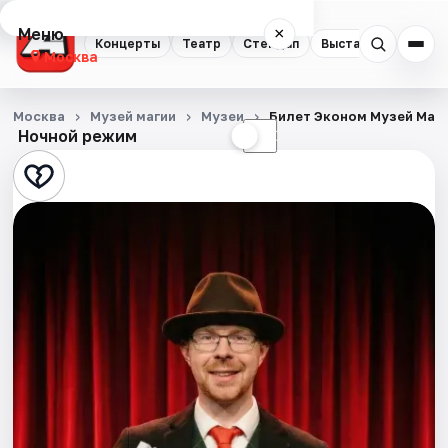
Меню
×
Концерты
Театр
Стендап
Выставки
Квест
Москва
Концерты
Москва
Музей магии
Музеи
Билет Эконом Музей Маг
Ночной режим
☀
☾
Театр
Стендап
Выставки
Квесты
Экскурсии
Спорт
События