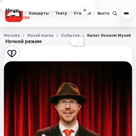
Меню
×
Концерты
Театр
Стендап
Выставки
Квест
Москва
Концерты
Москва
Музей магии
События
Билет Эконом Музей М
Ночной режим
☀
☾
Театр
Стендап
Выставки
Квесты
Экскурсии
Спорт
События