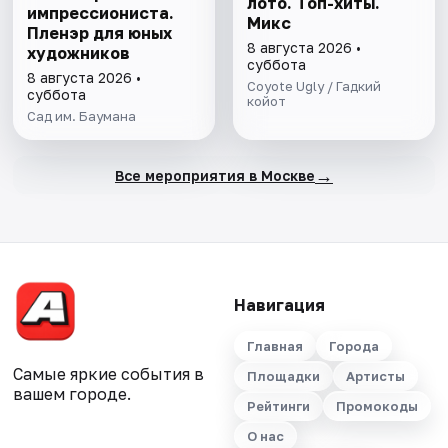
лото. Топ-хиты.
импрессиониста.
Микс
Пленэр для юных
8 августа 2026 •
художников
суббота
8 августа 2026 •
Coyote Ugly / Гадкий
суббота
койот
Сад им. Баумана
→
Все мероприятия в Москве
Навигация
Главная
Города
Самые яркие события в
Площадки
Артисты
вашем городе.
Рейтинги
Промокоды
О нас