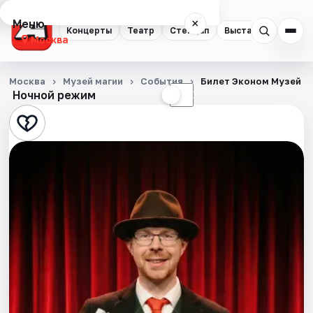
Меню
×
Концерты
Театр
Стендап
Выставки
Квест
Москва
Концерты
Москва
Музей магии
События
Билет Эконом Музей М
Ночной режим
☀
☾
Театр
Стендап
Выставки
Квесты
Экскурсии
Спорт
События