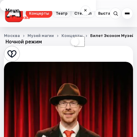
Меню
×
Концерты
Театр
Стендап
Выставки
Квест
Москва
Концерты
Москва
Музей магии
Концерты
Билет Эконом Музей 
Ночной режим
☀
☾
Театр
Стендап
Выставки
Квесты
Экскурсии
Спорт
События