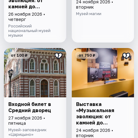
эволюция: от
24 ноября 2026 •
камней до
вторник
нейросети»
Музей магии
26 ноября 2026 •
четверг
Российский
национальный музей
музыки
от 100 ₽
от 750 ₽
Входной билет в
Выставка
Средний дворец
«Музыкальная
эволюция: от
27 ноября 2026 •
камней до
пятница
нейросети»
Музей-заповедник
24 ноября 2026 •
«Царицыно»
вторник