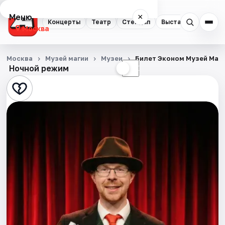
Меню
×
Концерты
Театр
Стендап
Выставки
Квест
Москва
Концерты
Москва
Музей магии
Музеи
Билет Эконом Музей Маг
Ночной режим
☀
☾
Театр
Стендап
Выставки
Квесты
Экскурсии
Спорт
События