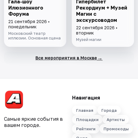
Гала-шоу
Гипербилет
Илюзионного
Рекордиум + Музей
Форума
Магии с
экскурсоводом
21 сентября 2026 •
понедельник
22 сентября 2026 •
вторник
Московский театр
иллюзии. Основная сцена
Музей магии
→
Все мероприятия в Москве
Навигация
Главная
Города
Самые яркие события в
Площадки
Артисты
вашем городе.
Рейтинги
Промокоды