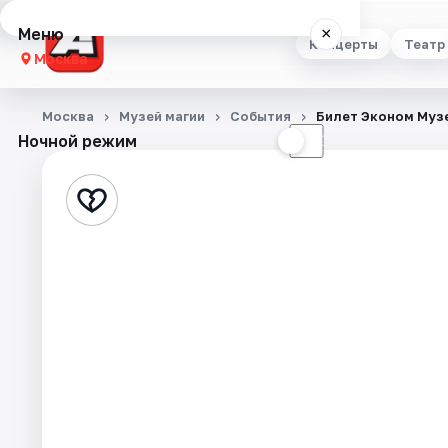
Меню
×
Концерты
Театр
Москва
Концерты
Москва
Музей магии
События
Билет Эконом Муз
Ночной режим
☀
☾
Театр
Стендап
Выставки
Квесты
Экскурсии
Спорт
События