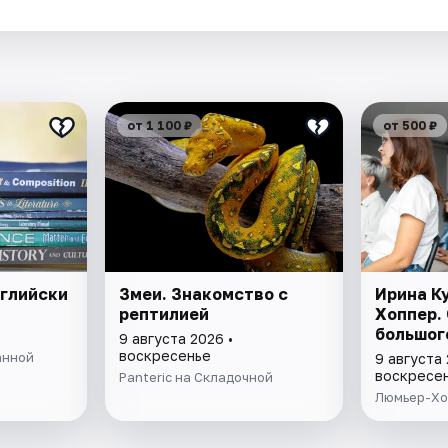
.
от 1 100 ₽
от 500 ₽
глийски
Змеи. Знакомство с
Ирина К
рептилией
Хоппер.
большог
9 августа 2026 •
воскресенье
анной
9 августа 
воскресе
Panteric на Складочной
Люмьер-Хо