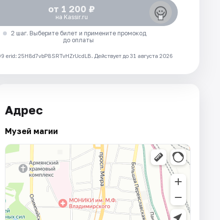
от 1 200 ₽
на Kassir.ru
2 шаг. Выберите билет и примените промокод
до оплаты
 erid: 25H8d7vbP8SRTvHZrUcdLB.
Действует до 31 августа 2026
Адрес
Музей магии