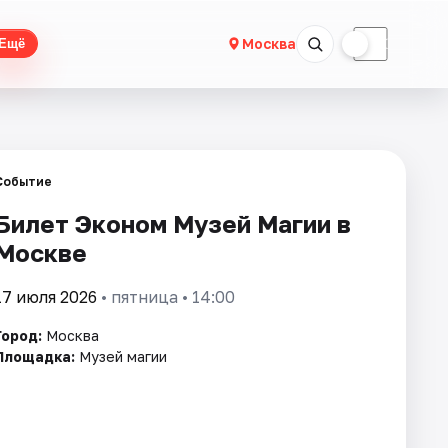
☀
☾
Москва
Ещё
Событие
Билет Эконом Музей Магии в
Москве
17 июля 2026
• пятница • 14:00
Город:
Москва
Площадка:
Музей магии