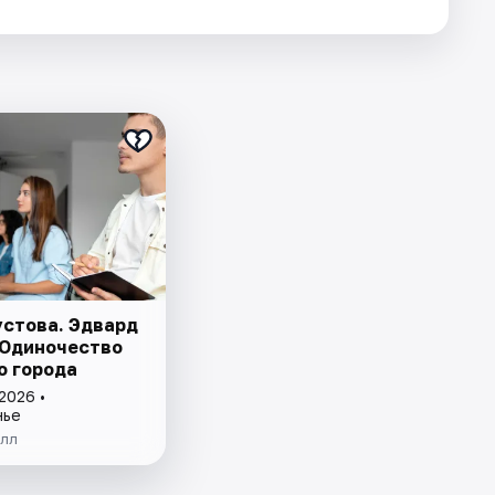
устова. Эдвард
 Одиночество
о города
2026 •
нье
лл