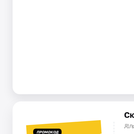
Города
Площадки
Артисты
Рейтинги
Ск
П
ПРОМОКОД