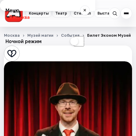
Меню
×
Концерты
Театр
Стендап
Выставки
Квест
Москва
Концерты
Москва
Музей магии
События
Билет Эконом Музей М
Ночной режим
☀
☾
Театр
Стендап
Выставки
Квесты
Экскурсии
Спорт
События