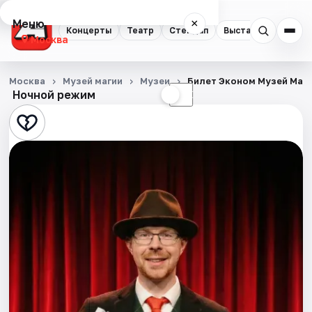
Меню
×
Концерты
Театр
Стендап
Выставки
Квест
Москва
Концерты
Москва
Музей магии
Музеи
Билет Эконом Музей Маг
Ночной режим
☀
☾
Театр
Стендап
Выставки
Квесты
Экскурсии
Спорт
События