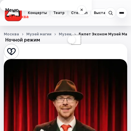
Меню
×
Концерты
Театр
Стендап
Выставки
Квест
Москва
Концерты
Москва
Музей магии
Музеи
Билет Эконом Музей Маг
Ночной режим
☀
☾
Театр
Стендап
Выставки
Квесты
Экскурсии
Спорт
События