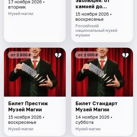
эволюция: от
17 ноября 2026 •
камней до
вторник
нейросети»
Музей магии
15 ноября 2026 •
воскресенье
Российский
национальный музей
музыки
от 2 800 ₽
от 2 000 ₽
Билет Престиж
Билет Стандарт
Музей Магии
Музей Магии
15 ноября 2026 •
14 ноября 2026 •
воскресенье
суббота
Музей магии
Музей магии