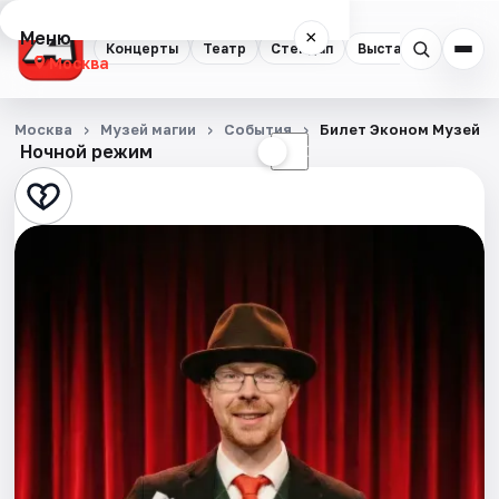
Меню
×
Концерты
Театр
Стендап
Выставки
Квест
Москва
Концерты
Москва
Музей магии
События
Билет Эконом Музей М
Ночной режим
☀
☾
Театр
Стендап
Выставки
Квесты
Экскурсии
Спорт
События