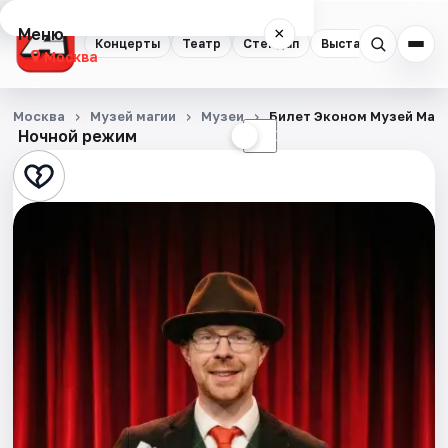
Меню
×
Концерты
Театр
Стендап
Выставки
Квест
Москва
Концерты
Москва
Музей магии
Музеи
Билет Эконом Музей Маг
Ночной режим
☀
☾
Театр
Стендап
Выставки
Квесты
Экскурсии
Спорт
События