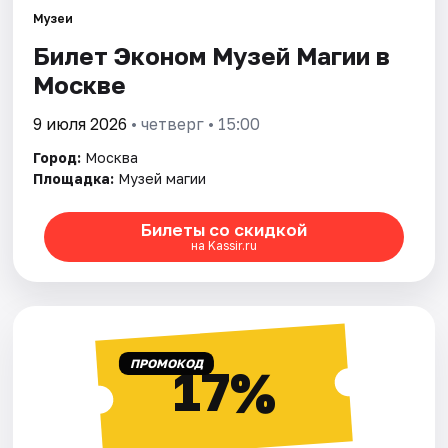
Музеи
Билет Эконом Музей Магии в
Города
Москве
Площадки
9 июля 2026
• четверг • 15:00
Артисты
Город:
Москва
Площадка:
Музей магии
Рейтинги
Билеты со скидкой
на Kassir.ru
ПРОМОКОД
17%