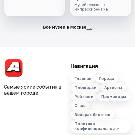
от кондитерской к
Музей русского
музею"
импрессионизма
→
Все музеи в Москве
Навигация
Главная
Города
Самые яркие события в
Площадки
Артисты
вашем городе.
Рейтинги
Промокоды
О нас
Возврат билетов
Политика
конфиденциальности