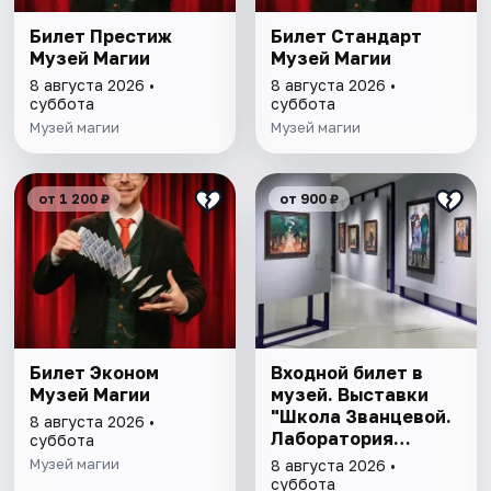
Билет Престиж
Билет Стандарт
Музей Магии
Музей Магии
8 августа 2026 •
8 августа 2026 •
суббота
суббота
Музей магии
Музей магии
от 1 200 ₽
от 900 ₽
Билет Эконом
Входной билет в
Музей Магии
музей. Выставки
"Школа Званцевой.
8 августа 2026 •
Лаборатория
суббота
модернизма" и
Музей магии
8 августа 2026 •
"Хрупкие причуды:
суббота