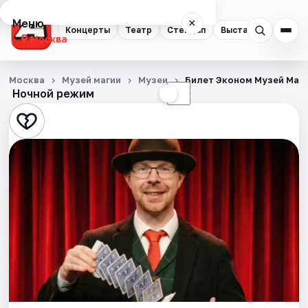
Меню
×
Концерты
Театр
Стендап
Выставки
Квест
Москва
Концерты
Москва
Музей магии
Музеи
Билет Эконом Музей Маг
Ночной режим
☀
☾
Театр
Стендап
Выставки
Квесты
Экскурсии
Спорт
События