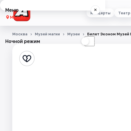
Меню
×
Концерты
Театр
Москва
Концерты
Москва
Музей магии
Музеи
Билет Эконом Музей 
Ночной режим
☀
☾
Театр
Стендап
Выставки
Квесты
Экскурсии
Спорт
События