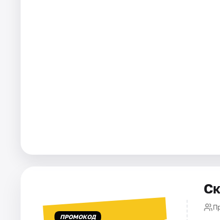
Города
Площадки
Артисты
Рейтинги
Ск
П
ПРОМОКОД