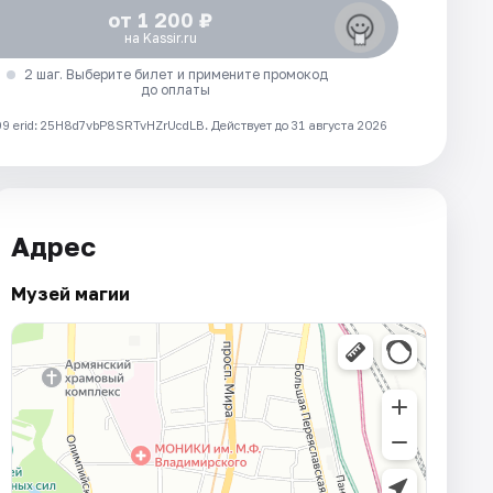
от 1 200 ₽
на Kassir.ru
2 шаг. Выберите билет и примените промокод
до оплаты
 erid: 25H8d7vbP8SRTvHZrUcdLB.
Действует до 31 августа 2026
Адрес
Музей магии