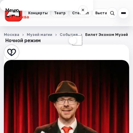
Меню
×
Концерты
Театр
Стендап
Выставки
Квест
Москва
Концерты
Москва
Музей магии
События
Билет Эконом Музей М
Ночной режим
☀
☾
Театр
Стендап
Выставки
Квесты
Экскурсии
Спорт
События