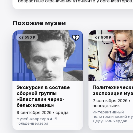
Возрастные ограничения уточняйте у организаторов
Похожие музеи
от 550 ₽
от 600 ₽
Экскурсия в составе
Политехническ
сборной группы
экспозиция му
«Властелин черно-
7 сентября 2026 •
белых клавиш»
понедельник
Интерактивный
9 сентября 2026 • среда
политехнический му
Музей-квартира А. Б.
Дедушкин чердак
Гольденвейзера