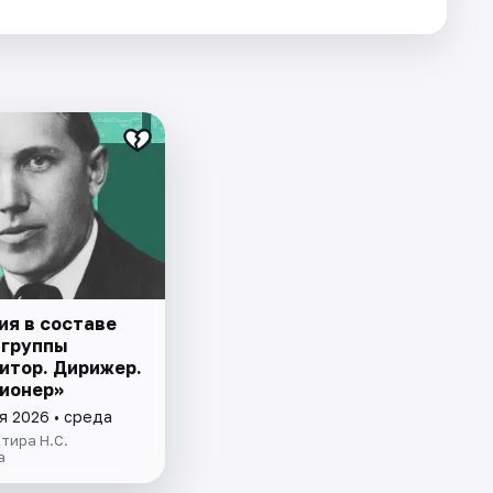
ия в составе
 группы
итор. Дирижер.
ионер»
я 2026 • среда
тира Н.С.
а