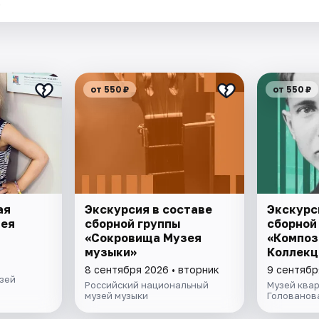
.
от 550 ₽
от 550 ₽
ая
Экскурсия в составе
Экскурс
зея
сборной группы
сборной
«Сокровища Музея
«Композ
музыки»
Коллекц
8 сентября 2026 • вторник
9 сентябр
зей
Российский национальный
Музей квар
музей музыки
Голованов