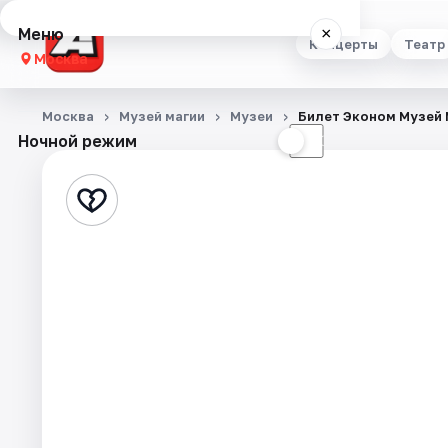
Меню
×
Концерты
Театр
Москва
Концерты
Москва
Музей магии
Музеи
Билет Эконом Музей 
Ночной режим
☀
☾
Театр
Стендап
Выставки
Квесты
Экскурсии
Спорт
События