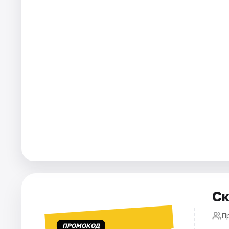
Города
Площадки
Артисты
Рейтинги
Ск
П
ПРОМОКОД