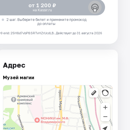
от 1 200 ₽
на Kassir.ru
2 шаг. Выберите билет и примените промокод
до оплаты
 erid: 25H8d7vbP8SRTvHZrUcdLB.
Действует до 31 августа 2026
Адрес
Музей магии