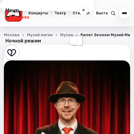
Меню
×
Концерты
Театр
Стендап
Выставки
Квест
Москва
Концерты
Москва
Музей магии
Музеи
Билет Эконом Музей Маг
Ночной режим
☀
☾
Театр
Стендап
Выставки
Квесты
Экскурсии
Спорт
События