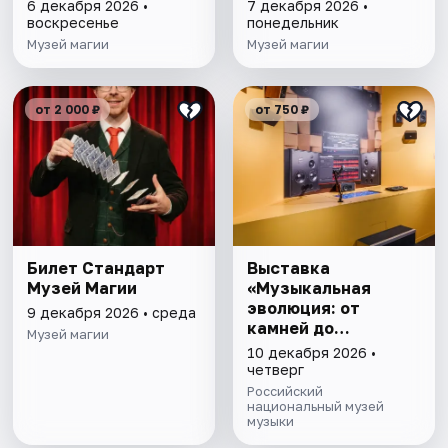
6 декабря 2026 •
7 декабря 2026 •
воскресенье
понедельник
Музей магии
Музей магии
от 2 000 ₽
от 750 ₽
Билет Стандарт
Выставка
Музей Магии
«Музыкальная
эволюция: от
9 декабря 2026 • среда
камней до
Музей магии
нейросети»
10 декабря 2026 •
четверг
Российский
национальный музей
музыки