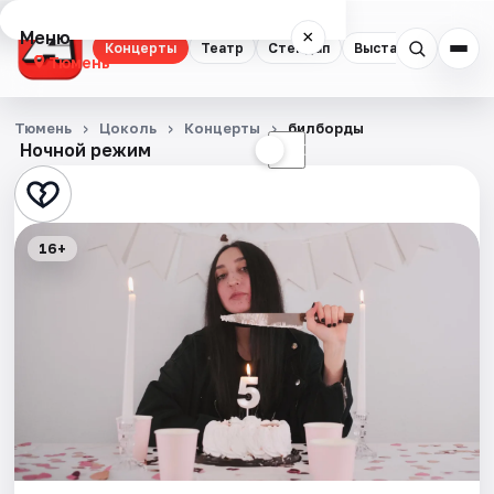
Меню
×
Концерты
Театр
Стендап
Выставки
Квест
Тюмень
Концерты
Тюмень
Цоколь
Концерты
билборды
Ночной режим
☀
☾
Театр
Стендап
16+
Выставки
Квесты
Экскурсии
Спорт
События