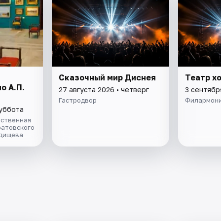
Сказочный мир Диснея
Театр х
о А.П.
27 августа 2026 • четверг
3 сентябр
Гастродвор
Филармони
суббота
ественная
ратовского
адищева