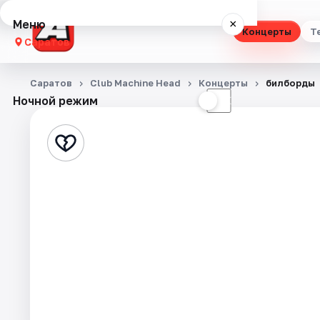
Меню
×
Концерты
Т
Саратов
Концерты
Саратов
Club Machine Head
Концерты
билборды
Ночной режим
☀
☾
Театр
Стендап
Выставки
Квесты
Экскурсии
События