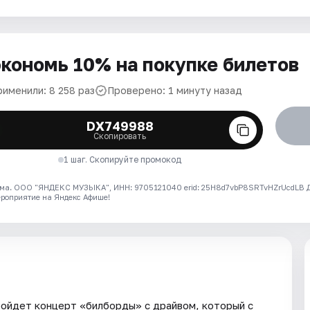
кономь 10% на покупке билетов
рименили: 8 258 раз
Проверено: 1 минуту назад
DX749988
Скопировать
1 шаг. Скопируйте промокод
ма. ООО "ЯНДЕКС МУЗЫКА", ИНН: 9705121040 erid: 25H8d7vbP8SRTvHZrUcdLB
ероприятие на Яндекс Афише!
пройдет концерт «билборды» с драйвом, который с