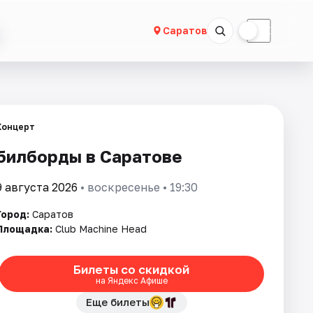
☀
☾
Саратов
Концерт
билборды в Саратове
9 августа 2026
• воскресенье • 19:30
Город:
Саратов
Площадка:
Club Machine Head
Билеты со скидкой
на Яндекс Афише
Еще билеты