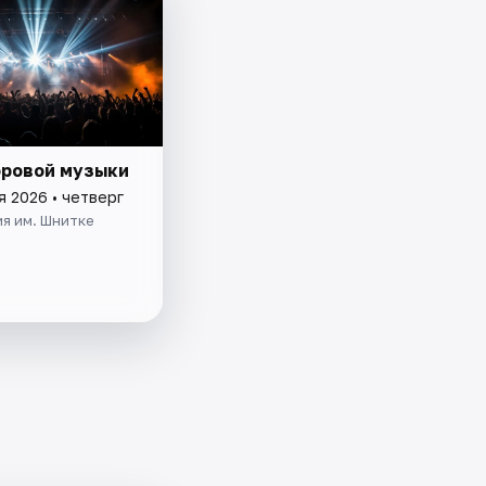
оровой музыки
я 2026 • четверг
я им. Шнитке