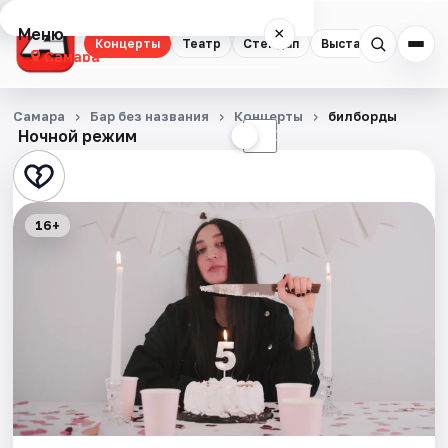
Меню
×
Концерты
Театр
Стендап
Выставки
Квест
Самара
Концерты
Самара
Бар без названия
Концерты
билборды
Ночной режим
☀
☾
Театр
Стендап
16+
Выставки
Квесты
Экскурсии
Спорт
События