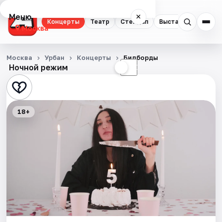
Меню
×
Концерты
Театр
Стендап
Выставки
Квест
Москва
Концерты
Москва
Урбан
Концерты
Билборды
Ночной режим
☀
☾
Театр
Стендап
18+
Выставки
Квесты
Экскурсии
Спорт
События