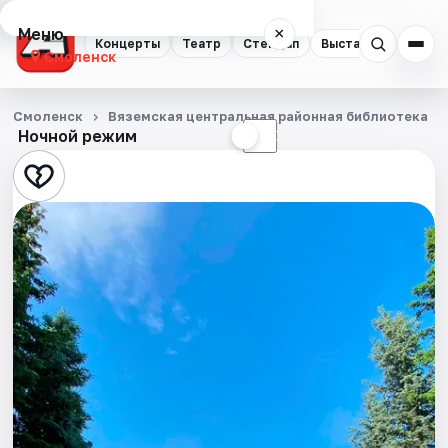
Меню
×
Концерты
Театр
Стендап
Выставки
Экску
Смоленск
Концерты
Смоленск
Вяземская центральная районная библиотека
Ночной режим
☀
☾
Театр
Стендап
Выставки
Экскурсии
Спорт
События