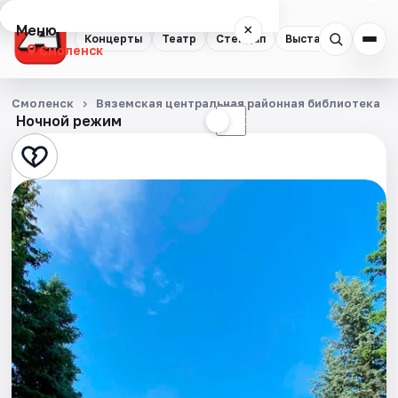
Меню
×
Концерты
Театр
Стендап
Выставки
Экску
Смоленск
Концерты
Смоленск
Вяземская центральная районная библиотека
Ночной режим
☀
☾
Театр
Стендап
Выставки
Экскурсии
Спорт
События