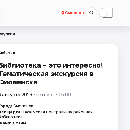
☀
☾
Смоленск
скурсия
Событие
Библиотека – это интересно!
Тематическая экскурсия в
Смоленске
6 августа 2026
• четверг • 15:00
Город:
Смоленск
Площадка:
Вяземская центральная районная
библиотека
Жанр:
Детям