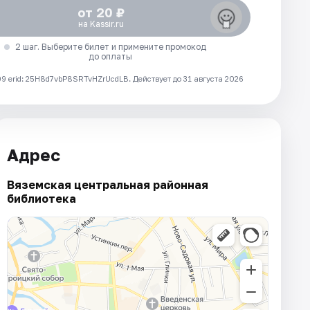
от 20 ₽
на Kassir.ru
2 шаг. Выберите билет и примените промокод
до оплаты
 erid: 25H8d7vbP8SRTvHZrUcdLB.
Действует до 31 августа 2026
Адрес
Вяземская центральная районная
библиотека