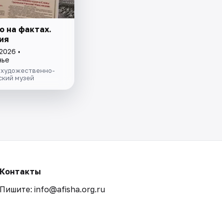
о на фактах.
ия
2026 •
нье
 художественно-
ский музей
Контакты
Пишите: info@afisha.org.ru