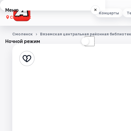
Меню
×
Концерты
Т
Смоленск
Концерты
Смоленск
Вяземская центральная районная библиоте
Ночной режим
☀
☾
Театр
Стендап
Выставки
Экскурсии
Спорт
События