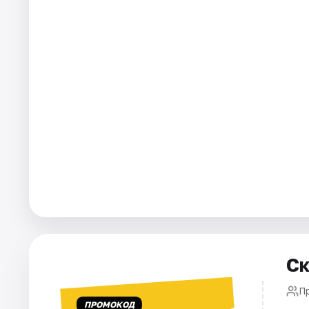
Города
Площадки
Артисты
Рейтинги
Ск
П
ПРОМОКОД