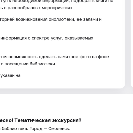
ступ к необходимой информации, подобрать книги по
ть в разнообразных мероприятиях.
торией возникновения библиотеки, её залами и
информация о спектре услуг, оказываемых
ится возможность сделать памятное фото на фоне
 о посещении библиотеки.
указан на
ресно! Тематическая экскурсия?
я библиотека
. Город — Смоленск.