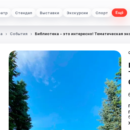
еатр
Стендап
Выставки
Экскурсии
Спорт
Ещё
ка
События
Библиотека – это интересно! Тематическая эк