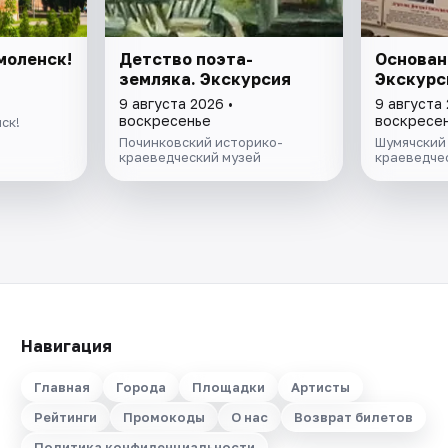
моленск!
Детство поэта-
Основан
земляка. Экскурсия
Экскурс
9 августа 2026 •
9 августа 
воскресенье
воскресе
ск!
Починковский историко-
Шумячский
краеведческий музей
краеведче
Навигация
Главная
Города
Площадки
Артисты
Рейтинги
Промокоды
О нас
Возврат билетов
Политика конфиденциальности