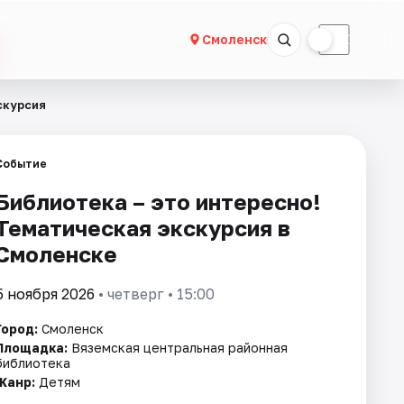
☀
☾
Смоленск
скурсия
Событие
Библиотека – это интересно!
Тематическая экскурсия в
Смоленске
5 ноября 2026
• четверг • 15:00
Город:
Смоленск
Площадка:
Вяземская центральная районная
библиотека
Жанр:
Детям