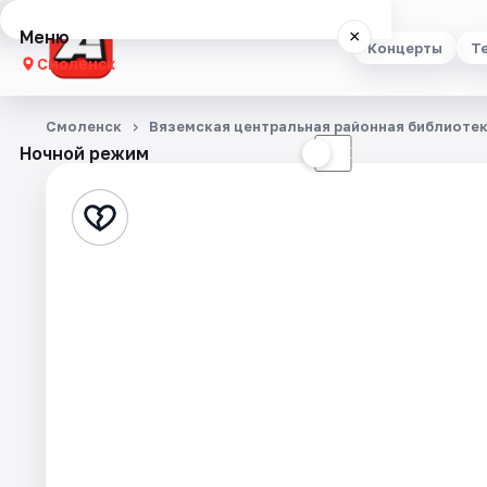
Меню
×
Концерты
Т
Смоленск
Концерты
Смоленск
Вяземская центральная районная библиоте
Ночной режим
☀
☾
Театр
Стендап
Выставки
Экскурсии
Спорт
События