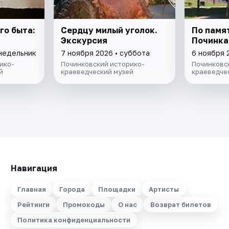
го быта:
Сердцу милый уголок.
По памя
Экскурсия
Починка
онедельник
7 ноября 2026 • суббота
6 ноября 
ико-
Починковский историко-
Починковс
й
краеведческий музей
краеведче
Навигация
Главная
Города
Площадки
Артисты
Рейтинги
Промокоды
О нас
Возврат билетов
Политика конфиденциальности