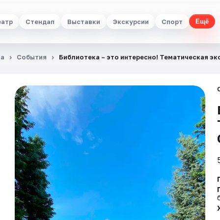
еатр
Стендап
Выставки
Экскурсии
Спорт
Ещё
ка
События
Библиотека – это интересно! Тематическая эк