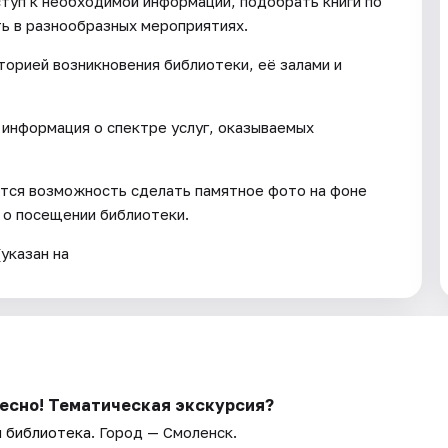
ступ к необходимой информации, подобрать книги по
ть в разнообразных мероприятиях.
торией возникновения библиотеки, её залами и
информация о спектре услуг, оказываемых
ится возможность сделать памятное фото на фоне
 о посещении библиотеки.
указан на
ресно! Тематическая экскурсия?
я библиотека
. Город — Смоленск.