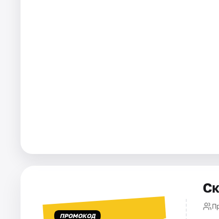
Города
Площадки
Артисты
Рейтинги
Ск
П
ПРОМОКОД