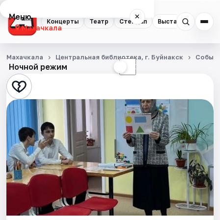
Меню
×
Концерты
Театр
Стендап
Выставки
Экску
Махачкала
Концерты
Махачкала
Центральная библиотека, г. Буйнакск
Событ
Ночной режим
☀
☾
Театр
Стендап
Выставки
Экскурсии
Спорт
События