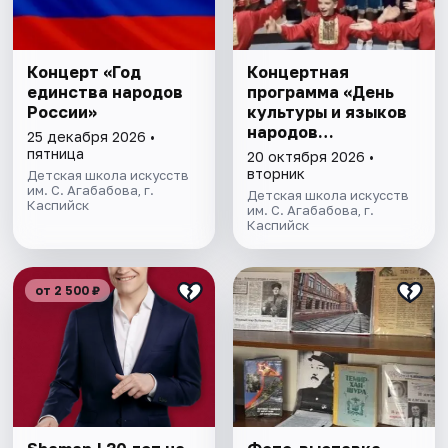
Концерт «Год
Концертная
единства народов
программа «День
России»
культуры и языков
народов
25 декабря 2026 •
Дагестана»
пятница
20 октября 2026 •
вторник
Детская школа искусств
им. С. Агабабова, г.
Детская школа искусств
Каспийск
им. С. Агабабова, г.
Каспийск
от 2 500 ₽