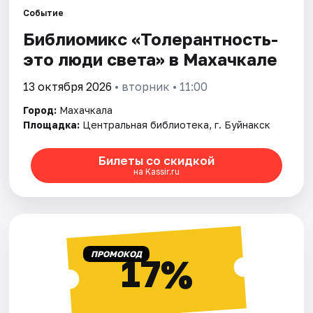
Города
Событие
Библиомикс «Толерантность-
Площадки
это люди света» в Махачкале
Артисты
13 октября 2026
• вторник • 11:00
Рейтинги
Город:
Махачкала
Площадка:
Центральная библиотека, г. Буйнакск
Билеты со скидкой
на Kassir.ru
ПРОМОКОД
17%